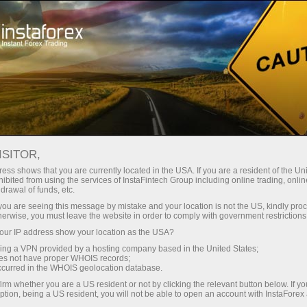
RSS InstaForex
BULETIN BERITA RSS FOREX
OLEH INSTAFOREX
ISITOR,
ess shows that you are currently located in the USA. If you are a resident of the Uni
ibited from using the services of InstaFintech Group including online trading, online
drawal of funds, etc.
k you are seeing this message by mistake and your location is not the US, kindly pro
Buka akaun perdagangan
herwise, you must leave the website in order to comply with government restrictions
ur IP address show your location as the USA?
Buka akaun demo
sing a VPN provided by a hosting company based in the United States;
oes not have proper WHOIS records;
occurred in the WHOIS geolocation database.
irm whether you are a US resident or not by clicking the relevant button below. If y
ption, being a US resident, you will not be able to open an account with InstaForex