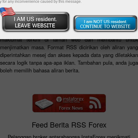
y for any inconvenience caused by this message.
Berita RSS feeds oleh Syarikat Instaforex mewakili
ringkasan ulasan analitikal dan berita forex segar dan juga
berita Syarikat dalam format yang mudah.
Berita RSS InstaForex menyediakan akses kepada
maklumat terkini di laman web dan membantu untuk
menjimatkan masa. Format RSS dicirikan oleh aliran yang
diperintahkan mesej dan akses kepada data yang diletakkan
secara logik tanpa apa-apa iklan. Tambahan pula, anda juga
boleh memilih bahasa aliran berita.
Feed Berita RSS Forex
Pelanggan broker antarabangsa InstaForex menikmati