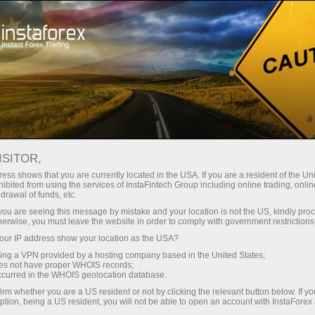
Campañas
Eventos
ISITOR,
Promo proyectos de
ess shows that you are currently located in the USA. If you are a resident of the Uni
ibited from using the services of InstaFintech Group including online trading, online
InstaForex
drawal of funds, etc.
k you are seeing this message by mistake and your location is not the US, kindly pro
herwise, you must leave the website in order to comply with government restrictions
En esta sección se presentan diversos promo
ur IP address show your location as the USA?
proyectos organizados por el bróker
sing a VPN provided by a hosting company based in the United States;
internacional InstaForex, que podrán despertar
oes not have proper WHOIS records;
el interés de los clientes, mostrar una mayor
occurred in the WHOIS geolocation database.
información sobre las actividades de
irm whether you are a US resident or not by clicking the relevant button below. If y
ption, being a US resident, you will not be able to open an account with InstaForex
InstaForex, conocer los proyectos especiales