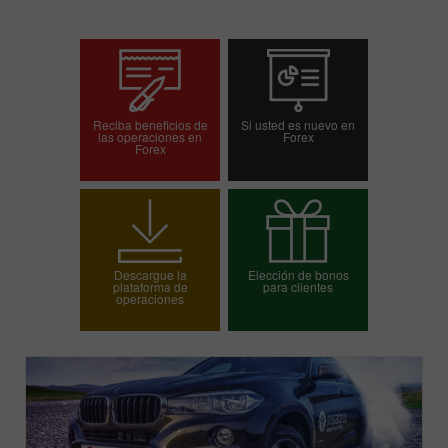
Reciba beneficios de
Si usted es nuevo en
las operaciones en
Forex
Forex
Abrir una cuenta de
Abrir una cuenta demo
operaciones
Descargue la
Elección de bonos
plataforma de
para clientes
operaciones
Elija su bono