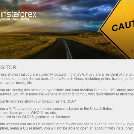
Sobre InstaForex
Noticias de la compañía
ISITOR,
ess shows that you are currently located in the USA. If you are a resident of the Uni
ibited from using the services of InstaFintech Group including online trading, online
drawal of funds, etc.
Noticias De InstaForex
k you are seeing this message by mistake and your location is not the US, kindly pro
herwise, you must leave the website in order to comply with government restrictions
Quieres saber sobre todos los eventos, concursos y
ur IP address show your location as the USA?
cambios actuales en el horario de ventas de
sing a VPN provided by a hosting company based in the United States;
InstaForex? ¡Entonces Bienvenido a la página de
oes not have proper WHOIS records;
occurred in the WHOIS geolocation database.
Noticias, donde se publican materiales sobre lo
irm whether you are a US resident or not by clicking the relevant button below. If y
más importante, útil e interesante!
ption, being a US resident, you will not be able to open an account with InstaForex