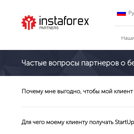
Р
Перейти на ИнстаФорекс
Наши
Частые вопросы партнеров о б
Почему мне выгодно, чтобы мой клиент 
Для чего моему клиенту получать StartU