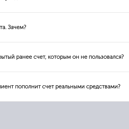
а. Зачем?
рытый ранее счет, которым он не пользовался?
клиент пополнит счет реальными средствами?