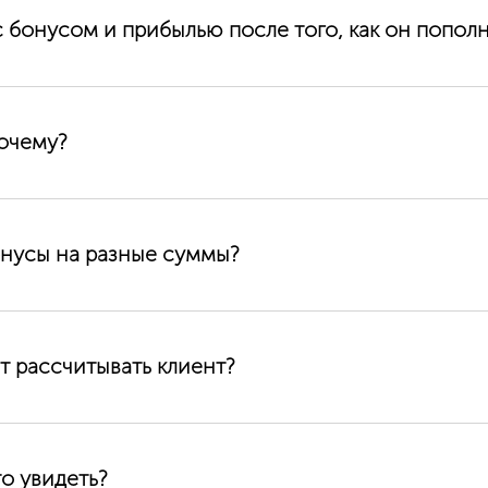
с бонусом и прибылью после того, как он пополн
почему?
онусы на разные суммы?
т рассчитывать клиент?
то увидеть?