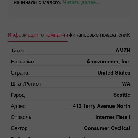
начинали с малого.
Читать далее...
Информация о компании
Финансовые показатели
Квар
Тикер
AMZN
Название
Amazon.com, Inc.
Страна
United States
Штат/Регион
WA
Город
Seattle
Адрес
410 Terry Avenue North
Отрасль
Internet Retail
Сектор
Consumer Cyclical