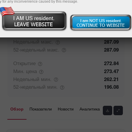
y for any inconvenience caused by this message.
50%
Мнение трейдеров
50%
Закрытие
272.55
Макс.
цена
278.24
Недельный
макс.
287.09
52-недельный
макс.
287.09
Открытие
272.84
Мин.
цена
273.47
Недельный
мин.
262.21
52-недельный
мин.
196.08
Обзор
Показатели
Новости
Аналитика