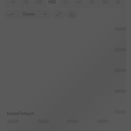
M1
M5
M15
M30
H1
H4
1D
1W
1M
Линия