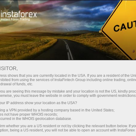
Трейдерам
Торговые условия
Торговые инструменты
#AMZN
ISITOR,
ess shows that you are currently located in the USA. If you are a resident of the Uni
ibited from using the services of InstaFintech Group including online trading, online
AMZN
drawal of funds, etc.
k you are seeing this message by mistake and your location is not the US, kindly pro
herwise, you must leave the website in order to comply with government restrictions
274.46
(
%)
07 Aug 2026 19:59
ur IP address show your location as the USA?
sing a VPN provided by a hosting company based in the United States;
oes not have proper WHOIS records;
Купить
Продать
occurred in the WHOIS geolocation database.
irm whether you are a US resident or not by clicking the relevant button below. If y
274.46
274.34
ption, being a US resident, you will not be able to open an account with InstaForex