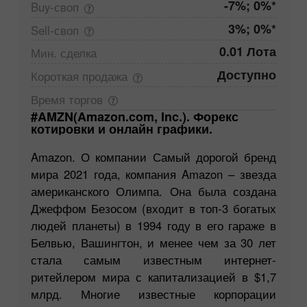
-7%; 0%*
Buy-своп
3%; 0%*
Sell-своп
0.01 Лота
Мин.
сделка
Доступно
Короткая
продажа
Время
торгов
#AMZN(Amazon.com, Inc.). Форекс
котировки и онлайн графики.
Amazon. О компании Самый дорогой бренд
мира 2021 года, компания Amazon – звезда
американского Олимпа. Она была создана
Джеффом Безосом (входит в топ-3 богатых
людей планеты) в 1994 году в его гараже в
Белвью, Вашингтон, и менее чем за 30 лет
стала самым известным интернет-
ритейлером мира с капитализацией в $1,7
млрд. Многие известные корпорации