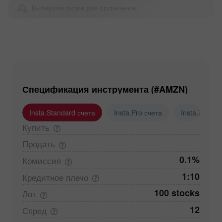
Выберите актив для сравнения
Спецификация инструмента (#AMZN)
Insta.Standard счета
Insta.Pro счета
Insta.Zero с
Купить
Продать
0.1%
Комиссия
1:10
Кредитное
плечо
100 stocks
Лот
12
Спред