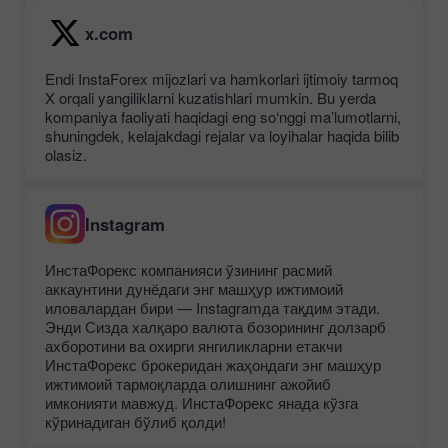
x.com
Endi InstaForex mijozlari va hamkorlari ijtimoiy tarmoq
X orqali yangiliklarni kuzatishlari mumkin. Bu yerda
kompaniya faoliyati haqidagi eng so‘nggi ma’lumotlarni,
shuningdek, kelajakdagi rejalar va loyihalar haqida bilib
olasiz.
Instagram
ИнстаФорекс компанияси ўзининг расмий
аккаунтини дунёдаги энг машҳур ижтимоий
иловалардан бири — Instagramда тақдим этади.
Энди Сизда халқаро валюта бозорининг долзарб
ахборотини ва охирги янгиликларни етакчи
ИнстаФорекс брокеридан жаҳондаги энг машҳур
ижтимоий тармоқларда олишнинг ажойиб
имконияти мавжуд. ИнстаФорекс янада кўзга
кўринадиган бўлиб қолди!