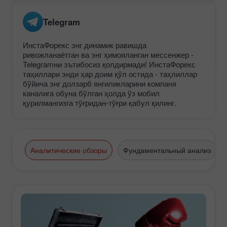
Telegram
ИнстаФорекс энг динамик равишда
ривожланаётган ва энг ҳимояланган мессенжер -
Telegramни эътибосиз қолдирмади! ИнстаФорекс
таҳиллари энди ҳар доим қўл остида - таҳлиллар
бўйича энг долзарб янгиликларини компаня
каналига обуна бўлган ҳолда ўз мобил
қурилмангизга тўғридан-тўғри қабул қилинг.
Аналитические обзоры
Фундаментальный анализ