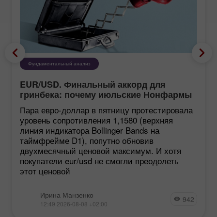
Фундаментальный анализ
EUR/USD. Финальный аккорд для
гринбека: почему июльские Нонфармы
еще хуже, чем кажутся
Пара евро-доллар в пятницу протестировала
уровень сопротивления 1,1580 (верхняя
линия индикатора Bollinger Bands на
таймфрейме D1), попутно обновив
двухмесячный ценовой максимум. И хотя
покупатели eur/usd не смогли преодолеть
этот ценовой
Ирина Манзенко
942
12:49 2026-08-08 +02:00