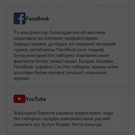
FaceBook
Ўз маълумотлар базасидан юзлаб миллион
кишиларни ва компания профайлларини
бирлаштирувчи, дунёдаги энг оммавий ижтимоий
тармоқ ҳисобланган FaceBook унга ташриф
буюрувчиларни ИнстаФорекс компаниясининг
фаолияти билан таништиради. Бундан ташқари,
FaceBook туфайли Сиз ИнстаФорекс жамоасининг
аъзолари билан яқинроқ танишиб олишингиз
мумкин.
YouTube
Жаҳондаги биринчи рақамли видеосервис энди
ИнстаФорекс халқаро компаниясининг расмий
каналига эга. Бутун Форекс битта каналда.