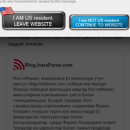
y for any inconvenience caused by this message.
Қуйида ИнстаФорекс компаниясининг хусусий
порталида ҳам, blog-community ижтимой
блогларда ҳам жойлаштирилган расмий блоглари
тақдим этилган:
Blog.InstaForex.com
ИнстаФорекс компанияси ўз мижозлари учун
махсус blog.instaforex.com лойиҳасини яратди.
Мазкур лойиҳани яратишдан мақсад ИнстаФорекс
мижозларини компаниянинг ҳаёти билан
танишдиришдир. Бундан ташқари, блог
саҳифаларида компаниянинг ходимлари Форекс
бозорига тегишли турли хил мавзуларда ўз
фикрлари ва таассуротлари билан
ўртоқлашадилар, ҳамда Форекс бозоридаги охирги
трендлар ва ҳаракатлар билан таништирадилар.