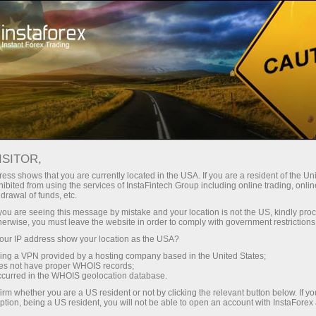
Танаффуз қил
Биз ижтимоий тармоқлардамиз
ИНСТАФОРЕКС
ISITOR,
БРОКЕРИНИНГ
ess shows that you are currently located in the USA. If you are a resident of the Uni
ibited from using the services of InstaFintech Group including online trading, online
КОРПОРАТИВ БЛОГЛАРИ
drawal of funds, etc.
k you are seeing this message by mistake and your location is not the US, kindly pro
herwise, you must leave the website in order to comply with government restrictions
ur IP address show your location as the USA?
sing a VPN provided by a hosting company based in the United States;
Савдо ҳисоб-варағини очиш
oes not have proper WHOIS records;
occurred in the WHOIS geolocation database.
irm whether you are a US resident or not by clicking the relevant button below. If y
Демо-ҳисоб-варағини очиш
ption, being a US resident, you will not be able to open an account with InstaForex