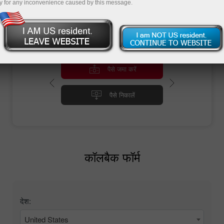
y for any inconvenience caused by this message.
पैसे जमा करें
पैसे निकालें
कॉलबैक फॉर्म
देश:
United States