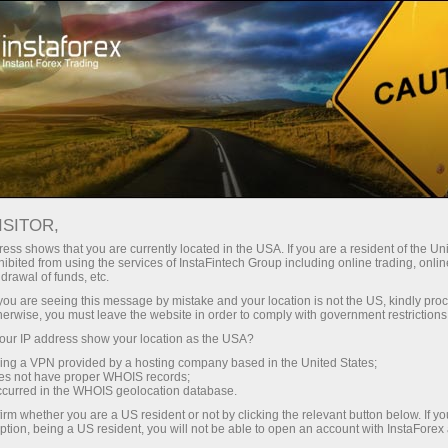
Support
Request callback
ISITOR,
ess shows that you are currently located in the USA. If you are a resident of the Uni
ibited from using the services of InstaFintech Group including online trading, online
कॉलबैक सेवा
drawal of funds, etc.
k you are seeing this message by mistake and your location is not the US, kindly pro
herwise, you must leave the website in order to comply with government restrictions
कृपया नीचे दिए गए फॉर्म को भरें और अपने लिए सबसे
ur IP address show your location as the USA?
सुविधाजनक समय चुनें जब आप चाहेंगे कि हमारा प्रबंधक
sing a VPN provided by a hosting company based in the United States;
आपको कॉल करे
oes not have proper WHOIS records;
occurred in the WHOIS geolocation database.
irm whether you are a US resident or not by clicking the relevant button below. If y
ption, being a US resident, you will not be able to open an account with InstaForex
Request a callback